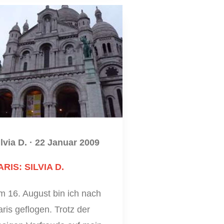
lvia D.
·
22 Januar 2009
ARIS: SILVIA D.
m 16. August bin ich nach
ris geflogen. Trotz der