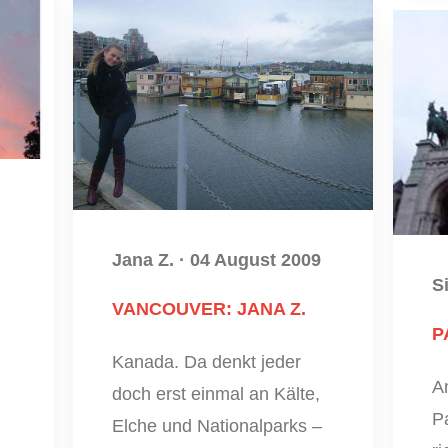
Jana Z.
·
04 August 2009
Si
VANCOUVER: JANA Z.
P
Kanada. Da denkt jeder
A
doch erst einmal an Kälte,
Pa
Elche und Nationalparks –