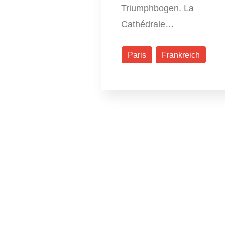
Triumphbogen. La
Cathédrale…
Paris
Frankreich