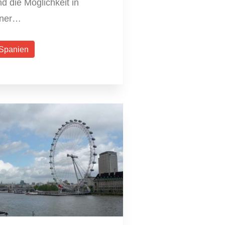
d die Möglichkeit in
iner…
Spanien