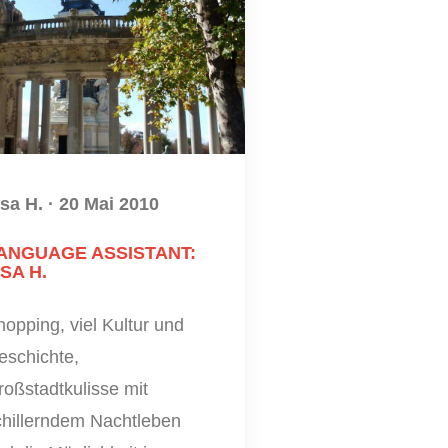
isa H.
·
20 Mai 2010
ANGUAGE ASSISTANT:
ISA H.
opping, viel Kultur und
eschichte,
oßstadtkulisse mit
chillerndem Nachtleben