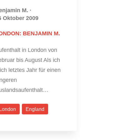
enjamin M.
·
6 Oktober 2009
ONDON: BENJAMIN M.
ufenthalt in London von
bruar bis August Als ich
ch letztes Jahr für einen
ängeren
uslandsaufenthalt…
London
England