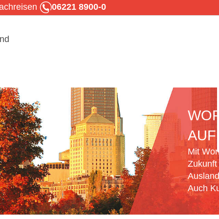
rachreisen
06221 8900-0
WOR
AUF
Mit Wor
Zukunft
Ausland
Auch Ku