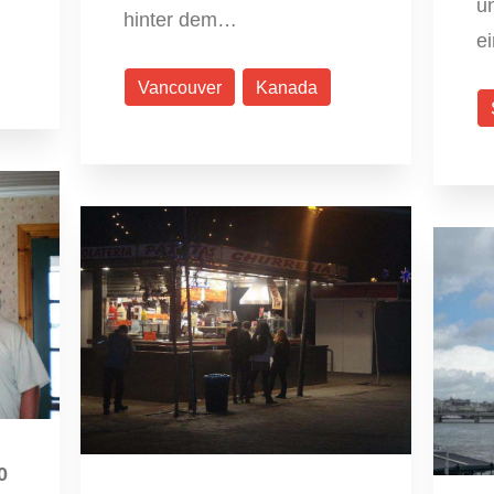
un
hinter dem…
e
Vancouver
Kanada
0