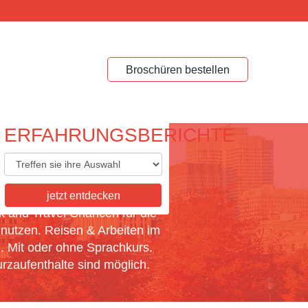
Broschüren bestellen
ERFAHRUNGSBERICHTE
K AND TRAVEL
ENTHALTE
jetzt entdecken
k and Travel Chancen für die
 nutzen. Reisen & Arbeiten im
. Mit oder ohne Sprachkurs.
rzaufenthalte sind möglich.