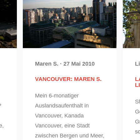
Maren S.
·
27 Mai 2010
L
VANCOUVER: MAREN S.
L
L
Mein 6-monatiger
Sh
?
Auslandsaufenthalt in
G
Vancouver, Kanada
Gr
e,
Vancouver, eine Stadt
s
zwischen Bergen und Meer,