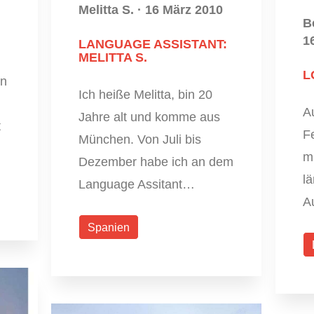
Melitta S.
·
16 März 2010
B
1
LANGUAGE ASSISTANT:
MELITTA S.
L
en
Ich heiße Melitta, bin 20
A
Jahre alt und komme aus
t
Fe
München. Von Juli bis
mi
Dezember habe ich an dem
l
Language Assitant…
A
Spanien