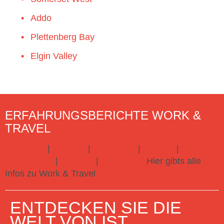
Addo
Plettenberg Bay
Elgin Valley
ERFAHRUNGSBERICHTE WORK &
TRAVEL
Australien
|
England
|
Frankreich
|
Kanada
|
Neuseeland
|
Spanien
|
Südafrika
Hier gibts alle
Infos zu Work & Travel
ENTDECKEN SIE DIE
WELT VON IST