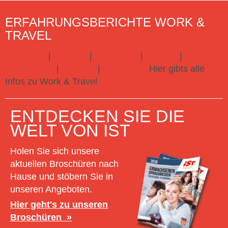
ERFAHRUNGSBERICHTE WORK &
TRAVEL
Australien
|
England
|
Frankreich
|
Kanada
|
Neuseeland
|
Spanien
|
Südafrika
Hier gibts alle
Infos zu Work & Travel
ENTDECKEN SIE DIE
WELT VON IST
Holen Sie sich unsere
aktuellen Broschüren nach
Hause und stöbern Sie in
unseren Angeboten.
Hier geht's zu unseren
Broschüren